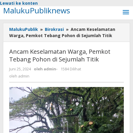
Lewati ke konten
MalukuPubliknews
MalukuPublik
»
Birokrasi
»
Ancam Keselamatan
Warga, Pemkot Tebang Pohon di Sejumlah Titik
Ancam Keselamatan Warga, Pemkot
Tebang Pohon di Sejumlah Titik
Juni 25, 2024
oleh
admin
-
1584 Dilihat
oleh
admin