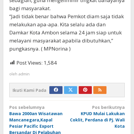
sebagian, guna mengeliminir tingkat bahayanya
bagi masyarakat.
“Jadi tidak benar bahwa Pemkot diam saja tidak
melakukan apa-apa. Kita selalu ada dan
Damkar Kota Ambon selama 24 jam siap untuk
melayani masyarakat apabila dibutuhkan,”
pungkasnya. ( MPNorina )
Post Views:
1,584
oleh
admin
Ikuti Kami Pada
Navigasi
Pos sebelumnya
Pos berikutnya
pos
Bawa 2000an Wisatawan
KPUD Mulai Lakukan
Mancanegara,Kapal
Coklit, Perdana di Pj. Wali
Pesiar Pacific Export
Kota
Bersandar Di Pelabuhan