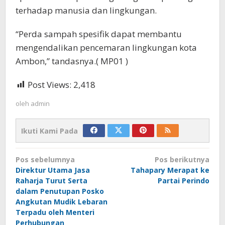
terhadap manusia dan lingkungan.
“Perda sampah spesifik dapat membantu
mengendalikan pencemaran lingkungan kota
Ambon,” tandasnya.( MP01 )
Post Views:
2,418
oleh
admin
Ikuti Kami Pada
Navigasi
Pos sebelumnya
Pos berikutnya
pos
Direktur Utama Jasa
Tahapary Merapat ke
Raharja Turut Serta
Partai Perindo
dalam Penutupan Posko
Angkutan Mudik Lebaran
Terpadu oleh Menteri
Perhubungan