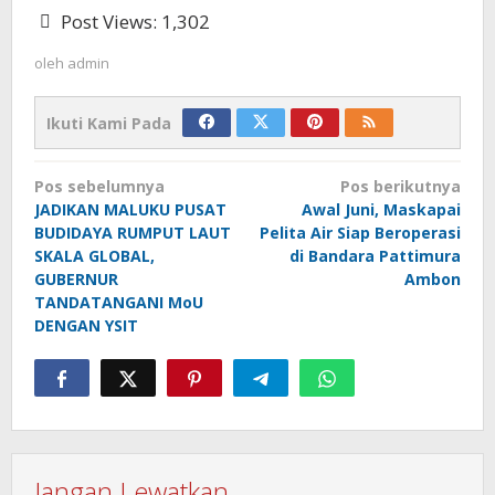
Post Views:
1,302
oleh
admin
Ikuti Kami Pada
Navigasi
Pos sebelumnya
Pos berikutnya
pos
JADIKAN MALUKU PUSAT
Awal Juni, Maskapai
BUDIDAYA RUMPUT LAUT
Pelita Air Siap Beroperasi
SKALA GLOBAL,
di Bandara Pattimura
GUBERNUR
Ambon
TANDATANGANI MoU
DENGAN YSIT
Jangan Lewatkan