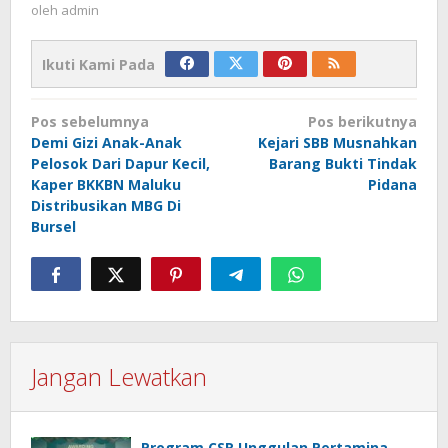
oleh
admin
Ikuti Kami Pada
Navigasi
Pos sebelumnya
Pos berikutnya
pos
Demi Gizi Anak-Anak
Kejari SBB Musnahkan
Pelosok Dari Dapur Kecil,
Barang Bukti Tindak
Kaper BKKBN Maluku
Pidana
Distribusikan MBG Di
Bursel
Jangan Lewatkan
Program CSR Unggulan Pertamina