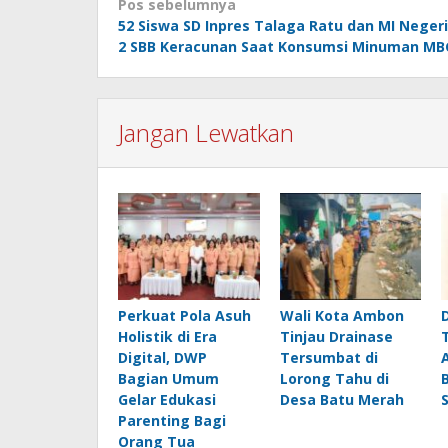
Navigasi
Pos sebelumnya
52 Siswa SD Inpres Talaga Ratu dan MI Negeri
pos
2 SBB Keracunan Saat Konsumsi Minuman MB
Jangan Lewatkan
Perkuat Pola Asuh
Wali Kota Ambon
Holistik di Era
Tinjau Drainase
Digital, DWP
Tersumbat di
Bagian Umum
Lorong Tahu di
Gelar Edukasi
Desa Batu Merah
Parenting Bagi
Orang Tua