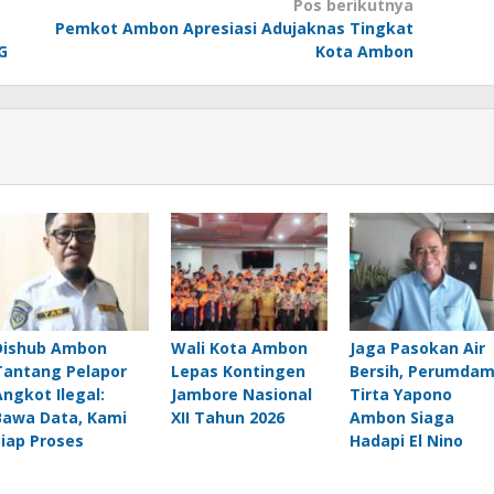
Pos berikutnya
Pemkot Ambon Apresiasi Adujaknas Tingkat
G
Kota Ambon
Dishub Ambon
Wali Kota Ambon
Jaga Pasokan Air
Tantang Pelapor
Lepas Kontingen
Bersih, Perumda
Angkot Ilegal:
Jambore Nasional
Tirta Yapono
Bawa Data, Kami
XII Tahun 2026
Ambon Siaga
Siap Proses
Hadapi El Nino