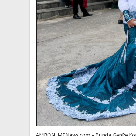
AMBON, MPNews.com – Bunda GenRe Kot