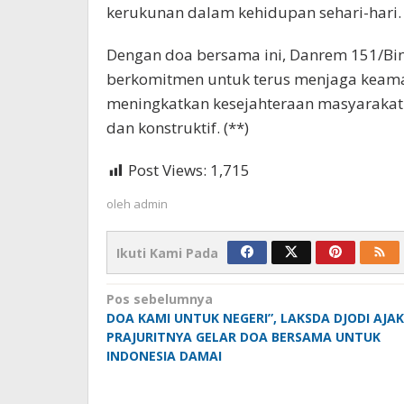
kerukunan dalam kehidupan sehari-hari.
Dengan doa bersama ini, Danrem 151/Bina
berkomitmen untuk terus menjaga keaman
meningkatkan kesejahteraan masyarakat 
dan konstruktif. (**)
Post Views:
1,715
oleh
admin
Ikuti Kami Pada
Navigasi
Pos sebelumnya
DOA KAMI UNTUK NEGERI”, LAKSDA DJODI AJAK
pos
PRAJURITNYA GELAR DOA BERSAMA UNTUK
INDONESIA DAMAI