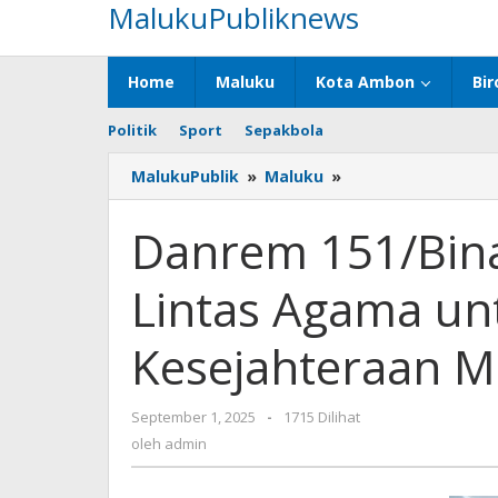
MalukuPubliknews
Lewati
ke
konten
Home
Maluku
Kota Ambon
Bir
Politik
Sport
Sepakbola
MalukuPublik
»
Maluku
»
Danrem
151/Binaiya
Gelar
Danrem 151/Bina
Doa
Bersama
Lintas Agama u
Lintas
Agama
untuk
Kesejahteraan M
Keamanan
dan
Kesejahteraan
September 1, 2025
oleh
-
1715 Dilihat
Masyarakat
admin
oleh
admin
Maluku