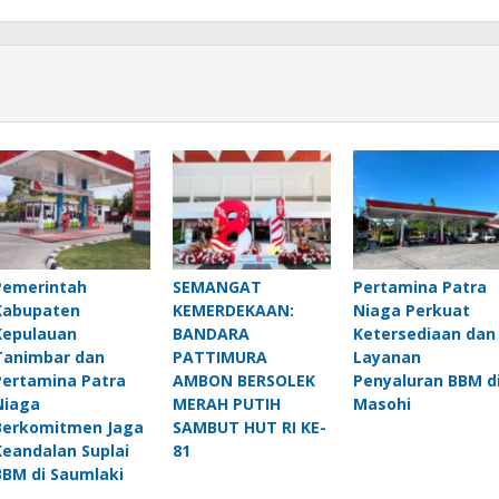
Pemerintah
SEMANGAT
Pertamina Patra
Kabupaten
KEMERDEKAAN:
Niaga Perkuat
Kepulauan
BANDARA
Ketersediaan dan
Tanimbar dan
PATTIMURA
Layanan
Pertamina Patra
AMBON BERSOLEK
Penyaluran BBM d
Niaga
MERAH PUTIH
Masohi
Berkomitmen Jaga
SAMBUT HUT RI KE-
Keandalan Suplai
81
BBM di Saumlaki