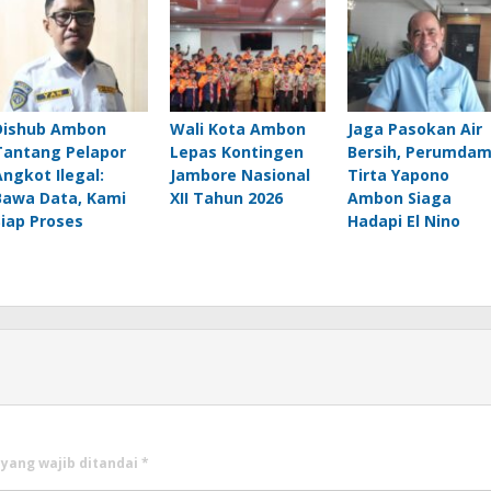
Dishub Ambon
Wali Kota Ambon
Jaga Pasokan Air
Tantang Pelapor
Lepas Kontingen
Bersih, Perumda
Angkot Ilegal:
Jambore Nasional
Tirta Yapono
Bawa Data, Kami
XII Tahun 2026
Ambon Siaga
Siap Proses
Hadapi El Nino
 yang wajib ditandai
*