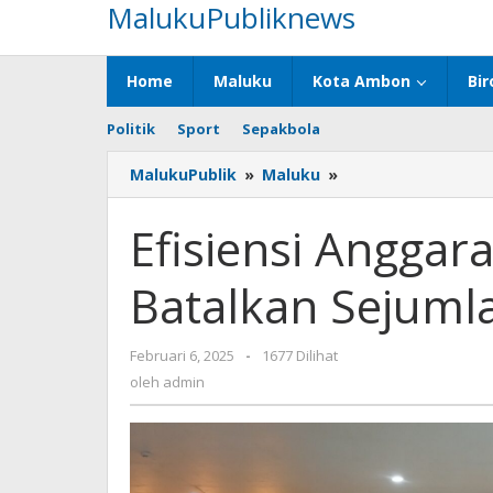
MalukuPubliknews
Lewati
ke
konten
Home
Maluku
Kota Ambon
Bir
Politik
Sport
Sepakbola
MalukuPublik
»
Maluku
»
Efisiensi
Anggaran,
BPJN
Efisiensi Anggar
Maluku
Batalkan
Batalkan Sejuml
Sejumlah
Proyek
Februari 6, 2025
oleh
-
1677 Dilihat
admin
oleh
admin