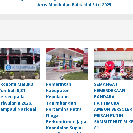
Arus Mudik dan Balik Idul Fitri 2025
Ekonomi Maluku
Pemerintah
SEMANGAT
Tumbuh 5,31
Kabupaten
KEMERDEKAAN:
Persen pada
Kepulauan
BANDARA
Triwulan II 2026,
Tanimbar dan
PATTIMURA
Lampaui Nasional
Pertamina Patra
AMBON BERSOLEK
Niaga
MERAH PUTIH
Berkomitmen Jaga
SAMBUT HUT RI KE
Keandalan Suplai
81