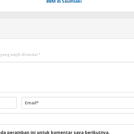
BBM di Saumlaki
 yang wajib ditandai
*
ada peramban ini untuk komentar saya berikutnya.