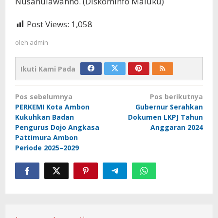
Nusahulawanno. (Diskominfo Maluku)
Post Views:
1,058
oleh
admin
Ikuti Kami Pada
Navigasi
Pos sebelumnya
Pos berikutnya
pos
PERKEMI Kota Ambon
Gubernur Serahkan
Kukuhkan Badan
Dokumen LKPJ Tahun
Pengurus Dojo Angkasa
Anggaran 2024
Pattimura Ambon
Periode 2025–2029