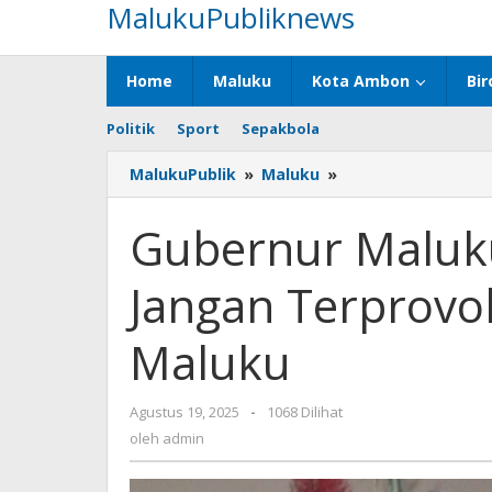
MalukuPubliknews
Lewati
ke
konten
Home
Maluku
Kota Ambon
Bir
Politik
Sport
Sepakbola
MalukuPublik
»
Maluku
»
Gubernur
Maluku
Serukan
Gubernur Maluk
Damai,
Jangan
Jangan Terprovok
Terprovokasi,
Katong
Jaga
Maluku
Maluku
Agustus 19, 2025
oleh
-
1068 Dilihat
admin
oleh
admin