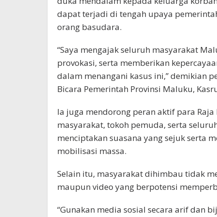
duka mendalam kepada keluarga korban 
dapat terjadi di tengah upaya pemerin
orang basudara.
“Saya mengajak seluruh masyarakat Malu
provokasi, serta memberikan kepercaya
dalam menangani kasus ini,” demikian p
Bicara Pemerintah Provinsi Maluku, Kasru
Ia juga mendorong peran aktif para Raja 
masyarakat, tokoh pemuda, serta selu
menciptakan suasana yang sejuk serta 
mobilisasi massa.
Selain itu, masyarakat dihimbau tidak
maupun video yang berpotensi memperb
“Gunakan media sosial secara arif dan bi