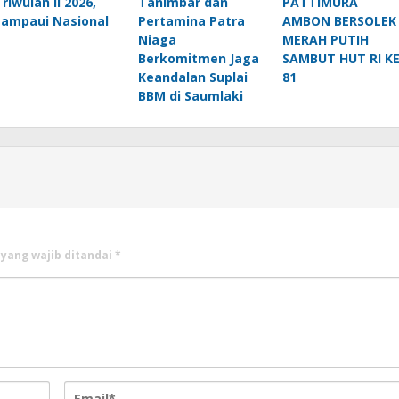
Triwulan II 2026,
Tanimbar dan
PATTIMURA
Lampaui Nasional
Pertamina Patra
AMBON BERSOLEK
Niaga
MERAH PUTIH
Berkomitmen Jaga
SAMBUT HUT RI KE
Keandalan Suplai
81
BBM di Saumlaki
 yang wajib ditandai
*