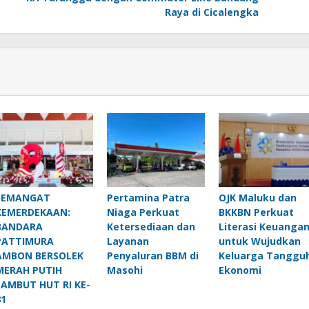
Raya di Cicalengka
SEMANGAT
Pertamina Patra
OJK Maluku dan
KEMERDEKAAN:
Niaga Perkuat
BKKBN Perkuat
BANDARA
Ketersediaan dan
Literasi Keuanga
PATTIMURA
Layanan
untuk Wujudkan
AMBON BERSOLEK
Penyaluran BBM di
Keluarga Tanggu
MERAH PUTIH
Masohi
Ekonomi
SAMBUT HUT RI KE-
81