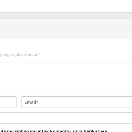
 yang wajib ditandai
*
ada peramban ini untuk komentar saya berikutnya.