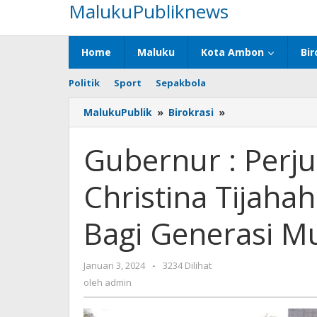
MalukuPubliknews
Lewati
ke
konten
Home
Maluku
Kota Ambon
Bir
Politik
Sport
Sepakbola
MalukuPublik
»
Birokrasi
»
Gubernur
:
Perjuangan
Gubernur : Perj
Martha
Christina
Christina Tijaha
Tijahahu
Pelajaran
Berharga
Bagi Generasi M
Bagi
Generasi
Muda
Januari 3, 2024
oleh
-
3234 Dilihat
Maluku
admin
oleh
admin