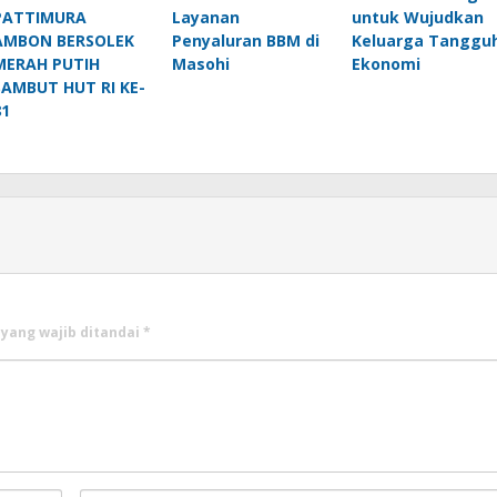
PATTIMURA
Layanan
untuk Wujudkan
AMBON BERSOLEK
Penyaluran BBM di
Keluarga Tanggu
MERAH PUTIH
Masohi
Ekonomi
SAMBUT HUT RI KE-
81
 yang wajib ditandai
*