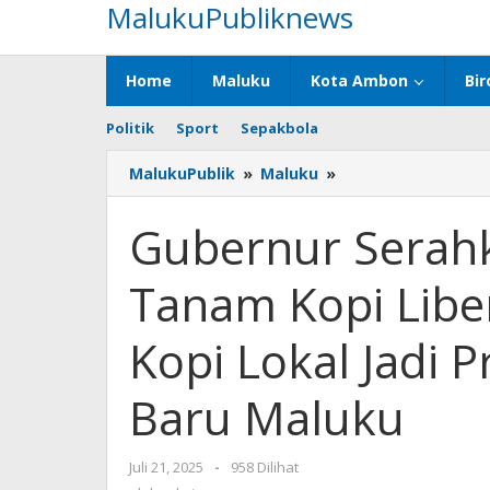
MalukuPubliknews
Lewati
ke
konten
Home
Maluku
Kota Ambon
Bir
Politik
Sport
Sepakbola
MalukuPublik
»
Maluku
»
Gubernur
Serahkan
Bantuan
Gubernur Serah
Dan
Tanam
Tanam Kopi Liber
Kopi
Liberika
di
Kopi Lokal Jadi
SBT:
Dorong
Baru Maluku
Kopi
Lokal
Jadi
Juli 21, 2025
oleh
-
958 Dilihat
Primadona
admin