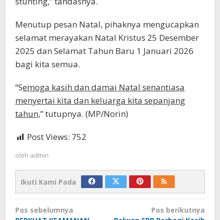
stunting,” tandasnya.
Menutup pesan Natal, pihaknya mengucapkan
selamat merayakan Natal Kristus 25 Desember
2025 dan Selamat Tahun Baru 1 Januari 2026
bagi kita semua.
“S
emoga kasih dan damai Natal senantiasa
menyertai kita dan keluarga kita sepanjang
tahun,
” tutupnya. (MP/Norin)
Post Views:
752
oleh
admin
Ikuti Kami Pada
Navigasi
Pos sebelumnya
Pos berikutnya