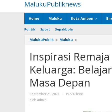
MalukuPubliknews
Lewati
ke
konten
Home
Maluku
Kota Ambon
Bir
Politik
Sport
Sepakbola
MalukuPublik
»
Maluku
»
Inspirasi
Remaja
Maluku
Inspirasi Remaj
dari
Akademi
Keluarga: Belaja
Keluarga:
Belajar
Karakter,
Masa Depan
Siapkan
Masa
Depan
September 21, 2025
oleh
-
1977 Dilihat
admin
oleh
admin