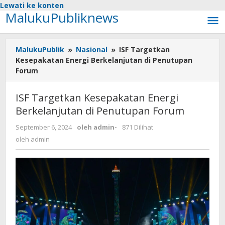
Lewati ke konten
MalukuPubliknews
MalukuPublik
»
Nasional
»
ISF Targetkan
Kesepakatan Energi Berkelanjutan di Penutupan
Forum
ISF Targetkan Kesepakatan Energi
Berkelanjutan di Penutupan Forum
September 6, 2024
oleh
admin
-
871 Dilihat
oleh
admin