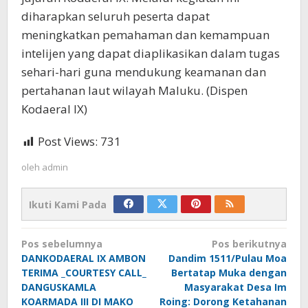
diharapkan seluruh peserta dapat
meningkatkan pemahaman dan kemampuan
intelijen yang dapat diaplikasikan dalam tugas
sehari-hari guna mendukung keamanan dan
pertahanan laut wilayah Maluku. (Dispen
Kodaeral IX)
Post Views:
731
oleh
admin
Ikuti Kami Pada
Navigasi
Pos sebelumnya
Pos berikutnya
pos
DANKODAERAL IX AMBON
Dandim 1511/Pulau Moa
TERIMA _COURTESY CALL_
Bertatap Muka dengan
DANGUSKAMLA
Masyarakat Desa Im
KOARMADA III DI MAKO
Roing: Dorong Ketahanan