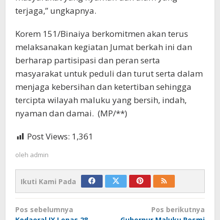
terjaga,” ungkapnya.
Korem 151/Binaiya berkomitmen akan terus
melaksanakan kegiatan Jumat berkah ini dan
berharap partisipasi dan peran serta
masyarakat untuk peduli dan turut serta dalam
menjaga kebersihan dan ketertiban sehingga
tercipta wilayah maluku yang bersih, indah,
nyaman dan damai. (MP/**)
Post Views:
1,361
oleh
admin
Ikuti Kami Pada
Navigasi
Pos sebelumnya
Pos berikutnya
Kodaeral IX Lepas 28
Gubernur Maluku Resmi