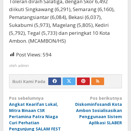
Toleran diraih Salatiga, dengan Skor 6,492
diikuti Singkawang (6,291), Semarang (6,160),
Pematangsiantar (6,084), Bekasi (6,037),
Sukabumi (5,973), Magelang (5,805), Kediri
(5,792), Tegal (5,733) dan peringkat 10 Kota
Ambon. (MCAMBON/HS)
Post Views:
594
oleh
admin
Ikuti Kami Pada
Navigasi
Pos sebelumnya
Pos berikutnya
pos
Angkat Kearifan Lokal,
Diskominfosandi Kota
Mitra Binaan CSR
Ambon Sosialisasikan
Pertamina Patra Niaga
Penggunaan Sistem
Curi Perhatian
Aplikasi SLABER
Pengunjung SALAM FEST