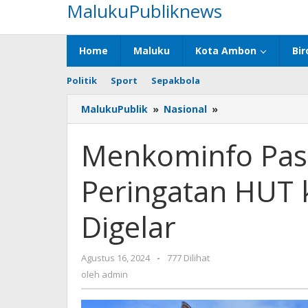
MalukuPubliknews
Lewati
ke
konten
Home
Maluku
Kota Ambon
Bir
Politik
Sport
Sepakbola
MalukuPublik
»
Nasional
»
Menkominfo
Pastikan
Upacara
Menkominfo Pas
Peringatan
HUT
Peringatan HUT k
ke-
79
RI
Digelar
di
IKN
Siap
Agustus 16, 2024
oleh
-
777 Dilihat
Digelar
admin
oleh
admin