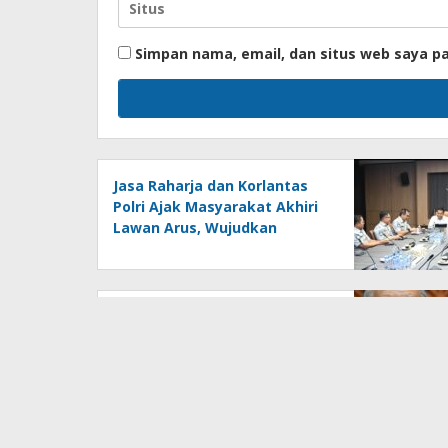
Simpan nama, email, dan situs web saya p
Jasa Raharja dan Korlantas
Polri Ajak Masyarakat Akhiri
Lawan Arus, Wujudkan
Budaya Keselamatan Berlalu
Lintas
Gubernur Bank Indonesia,
Perry Warjiyo, mundur dari
jabatannya