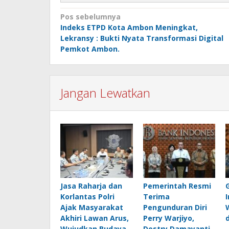
Navigasi
Pos sebelumnya
Indeks ETPD Kota Ambon Meningkat,
pos
Lekransy : Bukti Nyata Transformasi Digital
Pemkot Ambon.
Jangan Lewatkan
Jasa Raharja dan
Pemerintah Resmi
Korlantas Polri
Terima
Ajak Masyarakat
Pengunduran Diri
Akhiri Lawan Arus,
Perry Warjiyo,
Wujudkan Budaya
Destry Damayanti