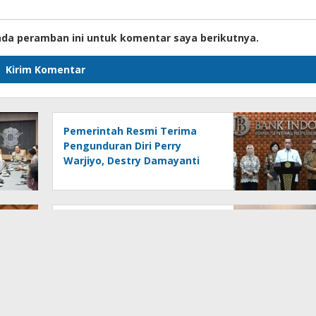
ada peramban ini untuk komentar saya berikutnya.
Pemerintah Resmi Terima
Pengunduran Diri Perry
Warjiyo, Destry Damayanti
Jalankan Tugas Gubernur BI
Sementara
Rakornas Samsat 2026, Jasa
Raharja Dorong Integrasi
Data untuk Tingkatkan
Kepatuhan Wajib Pajak
Kendaraan Bermotor