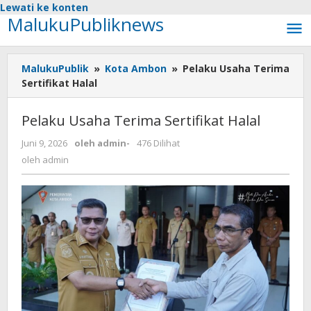
Lewati ke konten
MalukuPubliknews
MalukuPublik
»
Kota Ambon
»
Pelaku Usaha Terima
Sertifikat Halal
Pelaku Usaha Terima Sertifikat Halal
Juni 9, 2026
oleh
admin
-
476 Dilihat
oleh
admin