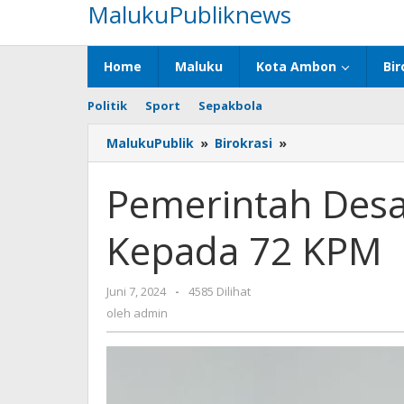
MalukuPubliknews
Lewati
ke
konten
Home
Maluku
Kota Ambon
Bir
Politik
Sport
Sepakbola
MalukuPublik
»
Birokrasi
»
Pemerintah
Desa
Poka
Pemerintah Desa
Serahkan
BLT
Kepada 72 KPM
Kepada
72
KPM
Juni 7, 2024
oleh
-
4585 Dilihat
admin
oleh
admin