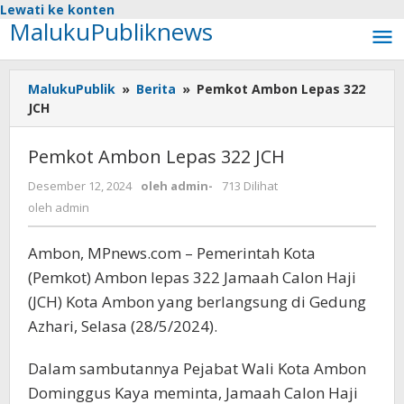
Lewati ke konten
MalukuPubliknews
MalukuPublik
»
Berita
»
Pemkot Ambon Lepas 322
JCH
Pemkot Ambon Lepas 322 JCH
Desember 12, 2024
oleh
admin
-
713 Dilihat
oleh
admin
Ambon, MPnews.com – Pemerintah Kota
(Pemkot) Ambon lepas 322 Jamaah Calon Haji
(JCH) Kota Ambon yang berlangsung di Gedung
Azhari, Selasa (28/5/2024).
Dalam sambutannya Pejabat Wali Kota Ambon
Dominggus Kaya meminta, Jamaah Calon Haji