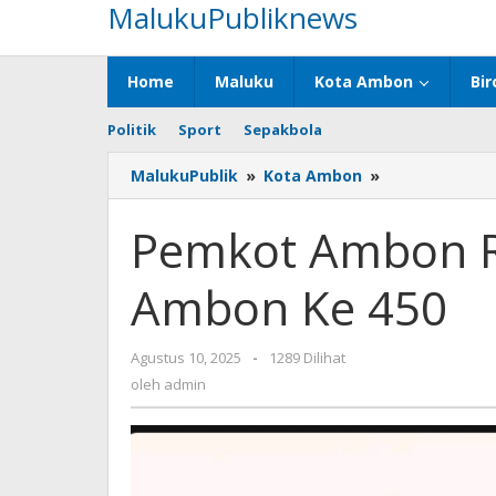
MalukuPubliknews
Lewati
ke
konten
Home
Maluku
Kota Ambon
Bir
Politik
Sport
Sepakbola
MalukuPublik
»
Kota Ambon
»
Pemkot
Ambon
Rilis
Pemkot Ambon Ri
Logo
HUT
Ambon Ke 450
Kota
Ambon
Ke
Agustus 10, 2025
oleh
-
1289 Dilihat
450
admin
oleh
admin