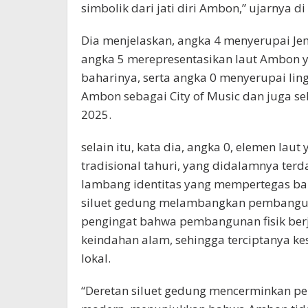
simbolik dari jati diri Ambon,” ujarnya d
Dia menjelaskan, angka 4 menyerupai Je
angka 5 merepresentasikan laut Ambon 
baharinya, serta angka 0 menyerupai l
Ambon sebagai City of Music dan juga s
2025.
selain itu, kata dia, angka 0, elemen la
tradisional tahuri, yang didalamnya ter
lambang identitas yang mempertegas bah
siluet gedung melambangkan pembangun
pengingat bahwa pembangunan fisik berj
keindahan alam, sehingga terciptanya k
lokal.
“Deretan siluet gedung mencerminkan p