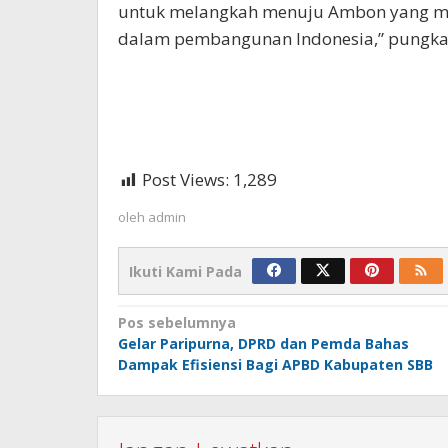
untuk melangkah menuju Ambon yang maj
dalam pembangunan Indonesia,” pungka
Post Views:
1,289
oleh
admin
Ikuti Kami Pada
Navigasi
Pos sebelumnya
Gelar Paripurna, DPRD dan Pemda Bahas
pos
Dampak Efisiensi Bagi APBD Kabupaten SBB