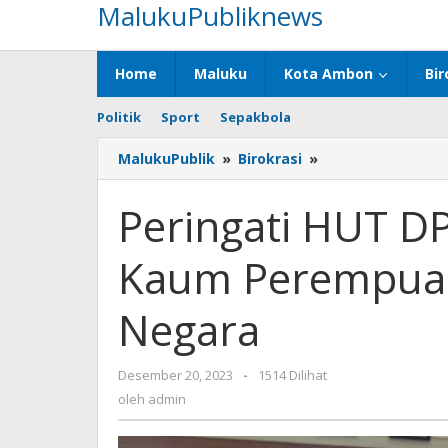
MalukuPubliknews
Lewati
ke
konten
Home
Maluku
Kota Ambon
Bir
Politik
Sport
Sepakbola
MalukuPublik
»
Birokrasi
»
Peringati
HUT
DPW
Peringati HUT D
Ke
24
Kaum Perempuan
,
Gubernur
:
Negara
Kaum
Perempuan
Adalah
Desember 20, 2023
oleh
-
1514 Dilihat
Fondasi
admin
oleh
admin
Negara