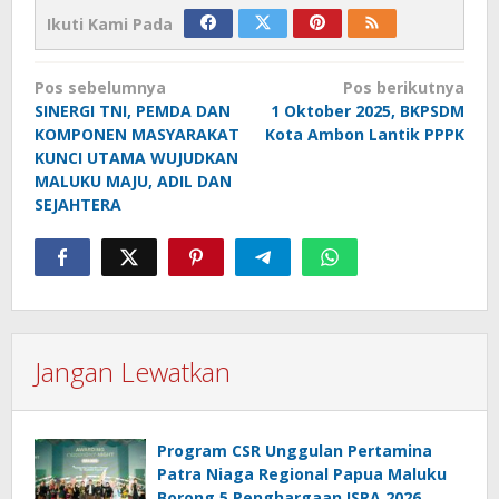
Ikuti Kami Pada
Navigasi
Pos sebelumnya
Pos berikutnya
pos
SINERGI TNI, PEMDA DAN
1 Oktober 2025, BKPSDM
KOMPONEN MASYARAKAT
Kota Ambon Lantik PPPK
KUNCI UTAMA WUJUDKAN
MALUKU MAJU, ADIL DAN
SEJAHTERA
Jangan Lewatkan
Program CSR Unggulan Pertamina
Patra Niaga Regional Papua Maluku
Borong 5 Penghargaan ISRA 2026