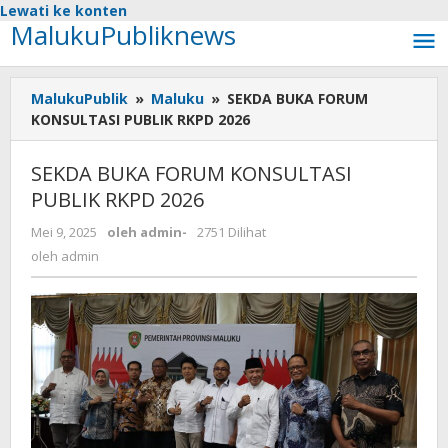
Lewati ke konten
MalukuPubliknews
MalukuPublik
»
Maluku
»
SEKDA BUKA FORUM
KONSULTASI PUBLIK RKPD 2026
SEKDA BUKA FORUM KONSULTASI
PUBLIK RKPD 2026
Mei 9, 2025
oleh
admin
-
2751 Dilihat
oleh
admin