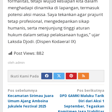
formalitas, tetapi wujud kesiapan kita dalam
menghadapi dinamika di lapangan, termasuk
potensi aksi massa. Saya tekankan agar prajurit
tetap profesional, mengedepankan sikap
humanis, serta menjunjung tinggi aturan
hukum dalam setiap pelaksanaan tugas,” ujar
Laksda Djodi. (Dispen Kodaeral IX)
Post Views:
882
oleh
admin
Ikuti Kami Pada
Navigasi
Pos sebelumnya
Pos berikutnya
pos
Kecamatan Sirimau Juara
DPD GAMKI Maluku Tarik
Umum Ajang Amboina
Diri dari Aksi 1
Jukulele Festival 2025
September, Tegaskan
Komitmen Jaga Stabilitas