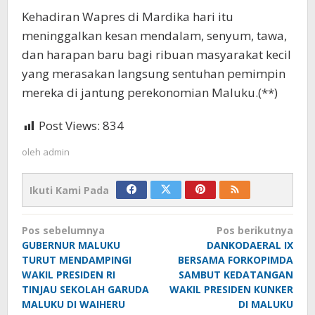
Kehadiran Wapres di Mardika hari itu
meninggalkan kesan mendalam, senyum, tawa,
dan harapan baru bagi ribuan masyarakat kecil
yang merasakan langsung sentuhan pemimpin
mereka di jantung perekonomian Maluku.(**)
Post Views:
834
oleh
admin
Ikuti Kami Pada
Navigasi
Pos sebelumnya
Pos berikutnya
pos
GUBERNUR MALUKU
DANKODAERAL IX
TURUT MENDAMPINGI
BERSAMA FORKOPIMDA
WAKIL PRESIDEN RI
SAMBUT KEDATANGAN
TINJAU SEKOLAH GARUDA
WAKIL PRESIDEN KUNKER
MALUKU DI WAIHERU
DI MALUKU