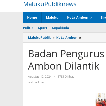
MalukuPubliknews
Lewati
ke
konten
Home
Maluku
Kota Ambon
Bir
Politik
Sport
Sepakbola
MalukuPublik
»
Kota Ambon
»
Badan
Pengurus
Daerah
Badan Pengurus 
IKB
TNS
Ambon Dilantik
Kota
Ambon
Dilantik
Agustus 12, 2024
oleh
-
1783 Dilihat
admin
oleh
admin