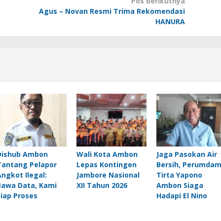
Pos berikutnya
Agus – Novan Resmi Trima Rekomendasi
HANURA
Dishub Ambon
Wali Kota Ambon
Jaga Pasokan Air
Tantang Pelapor
Lepas Kontingen
Bersih, Perumda
Angkot Ilegal:
Jambore Nasional
Tirta Yapono
Bawa Data, Kami
XII Tahun 2026
Ambon Siaga
Siap Proses
Hadapi El Nino