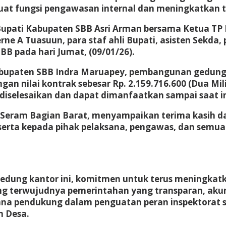
t fungsi pengawasan internal dan meningkatkan ta
 Bupati Kabupaten SBB Asri Arman bersama Ketua TP 
e A Tuasuun, para staf ahli Bupati, asisten Sekda,
BB pada hari Jumat, (09/01/26).
abupaten SBB Indra Maruapey, pembangunan gedung I
n nilai kontrak sebesar Rp. 2.159.716.600 (Dua Mil
diselesaikan dan dapat dimanfaatkan sampai saat in
 Seram Bagian Barat, menyampaikan terima kasih da
 serta kepada pihak pelaksana, pengawas, dan semua
dung kantor ini, komitmen untuk terus meningkatkan
g terwujudnya pemerintahan yang transparan, akun
rana pendukung dalam penguatan peran inspektorat s
 Desa.