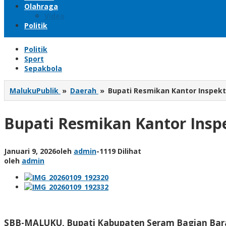
Olahraga
Video
Politik
Politik
Sport
Sepakbola
MalukuPublik
»
Daerah
»
Bupati Resmikan Kantor Inspek
Bupati Resmikan Kantor Insp
Januari 9, 2026
oleh
admin
-
1119 Dilihat
oleh
admin
SBB-MALUKU, Bupati Kabupaten Seram Bagian Bara