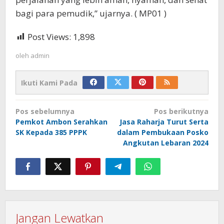
bagi para pemudik,” ujarnya. ( MP01 )
Post Views:
1,898
oleh
admin
Ikuti Kami Pada
Navigasi
Pos sebelumnya
Pos berikutnya
pos
Pemkot Ambon Serahkan
Jasa Raharja Turut Serta
SK Kepada 385 PPPK
dalam Pembukaan Posko
Angkutan Lebaran 2024
Jangan Lewatkan