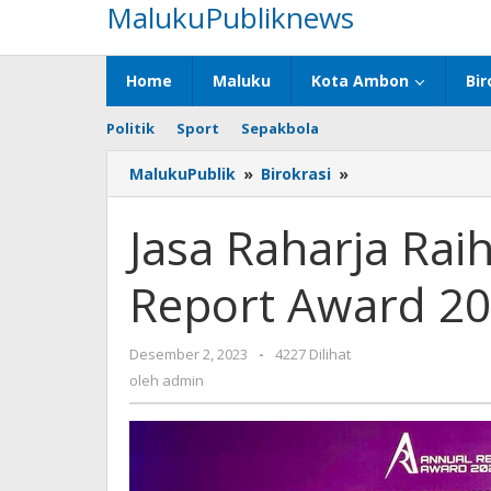
MalukuPubliknews
Lewati
ke
konten
Home
Maluku
Kota Ambon
Bir
Politik
Sport
Sepakbola
MalukuPublik
»
Birokrasi
»
Jasa
Raharja
Raih
Jasa Raharja Ra
Penghargaan
Annual
Report Award 2
Report
Award
2022
Desember 2, 2023
oleh
-
4227 Dilihat
admin
oleh
admin