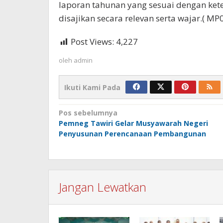
laporan tahunan yang sesuai dengan ke
disajikan secara relevan serta wajar.( MP0
Post Views:
4,227
oleh
admin
Ikuti Kami Pada
Navigasi
Pos sebelumnya
Pemneg Tawiri Gelar Musyawarah Negeri
pos
Penyusunan Perencanaan Pembangunan
Jangan Lewatkan