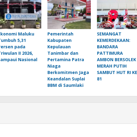
Ekonomi Maluku
Pemerintah
SEMANGAT
Tumbuh 5,31
Kabupaten
KEMERDEKAAN:
Persen pada
Kepulauan
BANDARA
Triwulan II 2026,
Tanimbar dan
PATTIMURA
Lampaui Nasional
Pertamina Patra
AMBON BERSOLEK
Niaga
MERAH PUTIH
Berkomitmen Jaga
SAMBUT HUT RI KE
Keandalan Suplai
81
BBM di Saumlaki