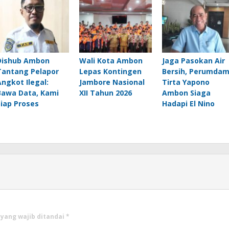
Dishub Ambon
Wali Kota Ambon
Jaga Pasokan Air
Tantang Pelapor
Lepas Kontingen
Bersih, Perumda
Angkot Ilegal:
Jambore Nasional
Tirta Yapono
Bawa Data, Kami
XII Tahun 2026
Ambon Siaga
Siap Proses
Hadapi El Nino
 yang wajib ditandai
*