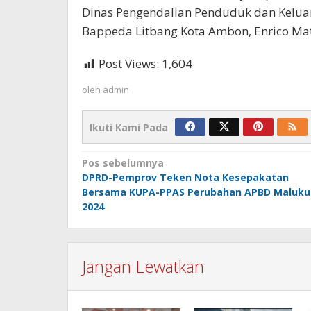
Dinas Pengendalian Penduduk dan Keluarg
Bappeda Litbang Kota Ambon, Enrico M
Post Views:
1,604
oleh
admin
Ikuti Kami Pada
Navigasi
Pos sebelumnya
DPRD-Pemprov Teken Nota Kesepakatan
pos
Bersama KUPA-PPAS Perubahan APBD Maluku
2024
Jangan Lewatkan