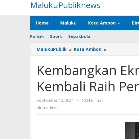
MalukuPubliknews
Lewati
ke
konten
Home
Maluku
Kota Ambon
Bir
Politik
Sport
Sepakbola
MalukuPublik
»
Kota Ambon
»
Kembangkan
Ekraf,
Kota
Kembangkan Ekr
Ambon
Kembali
Kembali Raih Pe
Raih
Penghargaan
September 12, 2024
oleh
-
1604 Dilihat
admin
oleh
admin