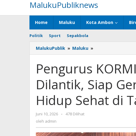
MalukuPubliknews
Lewati
ke
konten
Home
Maluku
Kota Ambon
Bir
Politik
Sport
Sepakbola
MalukuPublik
»
Maluku
»
Pengurus
KORMI
KKT
Pengurus KORMI
2026-
2031
Dilantik, Siap G
Resmi
Dilantik,
Siap
Hidup Sehat di 
Gerakan
Bulan
Budaya
Juni 10, 2026
oleh
-
478 Dilihat
Hidup
admin
oleh
admin
Sehat
di