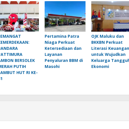
SEMANGAT
Pertamina Patra
OJK Maluku dan
KEMERDEKAAN:
Niaga Perkuat
BKKBN Perkuat
BANDARA
Ketersediaan dan
Literasi Keuanga
PATTIMURA
Layanan
untuk Wujudkan
AMBON BERSOLEK
Penyaluran BBM di
Keluarga Tanggu
MERAH PUTIH
Masohi
Ekonomi
SAMBUT HUT RI KE-
81