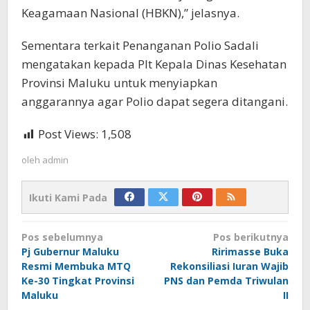
Keagamaan Nasional (HBKN),” jelasnya.
Sementara terkait Penanganan Polio Sadali
mengatakan kepada Plt Kepala Dinas Kesehatan
Provinsi Maluku untuk menyiapkan
anggarannya agar Polio dapat segera ditangani.
Post Views:
1,508
oleh
admin
Ikuti Kami Pada
Navigasi
Pos sebelumnya
Pos berikutnya
pos
Pj Gubernur Maluku
Ririmasse Buka
Resmi Membuka MTQ
Rekonsiliasi Iuran Wajib
Ke-30 Tingkat Provinsi
PNS dan Pemda Triwulan
Maluku
II