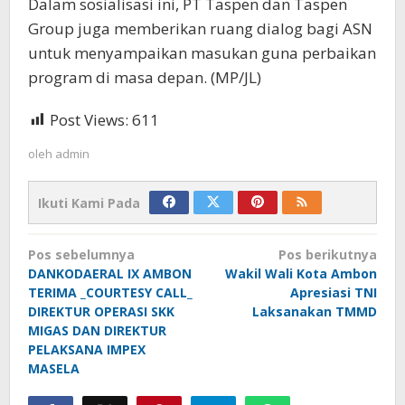
Dalam sosialisasi ini, PT Taspen dan Taspen
Group juga memberikan ruang dialog bagi ASN
untuk menyampaikan masukan guna perbaikan
program di masa depan. (MP/JL)
Post Views:
611
oleh
admin
Ikuti Kami Pada
Navigasi
Pos sebelumnya
Pos berikutnya
pos
DANKODAERAL IX AMBON
Wakil Wali Kota Ambon
TERIMA _COURTESY CALL_
Apresiasi TNI
DIREKTUR OPERASI SKK
Laksanakan TMMD
MIGAS DAN DIREKTUR
PELAKSANA IMPEX
MASELA