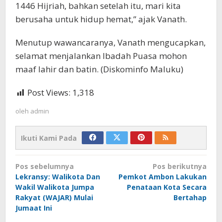
1446 Hijriah, bahkan setelah itu, mari kita
berusaha untuk hidup hemat,” ajak Vanath.
Menutup wawancaranya, Vanath mengucapkan,
selamat menjalankan Ibadah Puasa mohon
maaf lahir dan batin. (Diskominfo Maluku)
Post Views:
1,318
oleh
admin
Ikuti Kami Pada
Navigasi
Pos sebelumnya
Pos berikutnya
pos
Lekransy: Walikota Dan
Pemkot Ambon Lakukan
Wakil Walikota Jumpa
Penataan Kota Secara
Rakyat (WAJAR) Mulai
Bertahap
Jumaat Ini