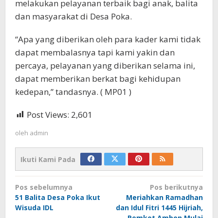
melakukan pelayanan terbaik bagi anak, balita
dan masyarakat di Desa Poka.
“Apa yang diberikan oleh para kader kami tidak
dapat membalasnya tapi kami yakin dan
percaya, pelayanan yang diberikan selama ini,
dapat memberikan berkat bagi kehidupan
kedepan,” tandasnya. ( MP01 )
Post Views:
2,601
oleh
admin
Ikuti Kami Pada
Navigasi
Pos sebelumnya
Pos berikutnya
pos
51 Balita Desa Poka Ikut
Meriahkan Ramadhan
Wisuda IDL
dan Idul Fitri 1445 Hijriah,
Pemkot Ambon Mulai